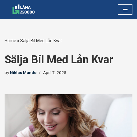
Skip
to
content
Home
»
Sälja Bil Med Lån Kvar
Sälja Bil Med Lån Kvar
by
Niklas Mando
April 7, 2025