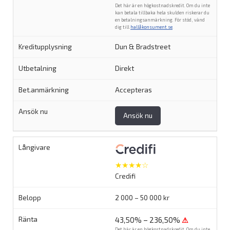
Det här är en högkostnadskredit. Om du inte
kan betala tillbaka hela skulden riskerar du
en betalningsanmärkning. För stöd, vänd
dig till
hallåkonsument.se
.
Dun & Bradstreet
Direkt
Accepteras
Ansök nu
★★★★☆
Credifi
2 000 – 50 000 kr
43,50% – 236,50%
⚠
Det här är en högkostnadskredit. Om du inte