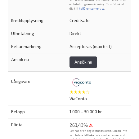
en betalningsanmärkning. För stöd, vänd
dig till
hallåkonsument.se
.
Creditsafe
Direkt
Accepteras (max 6 st)
Ansök nu
★★★★☆
ViaConto
1 000 – 30 000 kr
263,43%
⚠
Det här är en högkostnadskredit. Om du inte
kan betala tillbaka hela skulden riskerar du