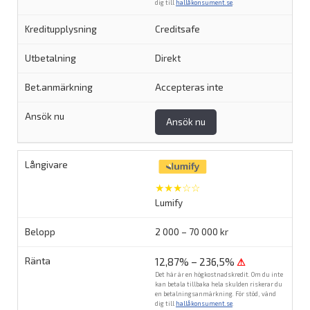
dig till
hallåkonsument.se
.
Creditsafe
Direkt
Accepteras inte
Ansök nu
★★★☆☆
Lumify
2 000 – 70 000 kr
12,87% – 236,5%
⚠
Det här är en högkostnadskredit. Om du inte
kan betala tillbaka hela skulden riskerar du
en betalningsanmärkning. För stöd, vänd
dig till
hallåkonsument.se
.