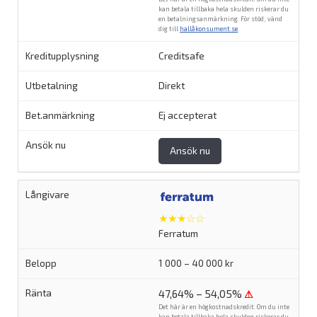
kan betala tillbaka hela skulden riskerar du
en betalningsanmärkning. För stöd, vänd
dig till
hallåkonsument.se
.
Creditsafe
Direkt
Ej accepterat
Ansök nu
★★★☆☆
Ferratum
1 000 – 40 000 kr
47,64% – 54,05%
⚠
Det här är en högkostnadskredit. Om du inte
kan betala tillbaka hela skulden riskerar du