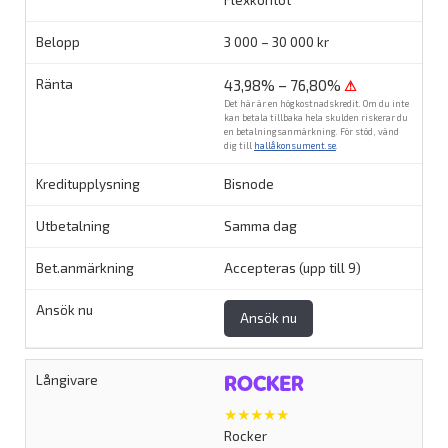
3 000 – 30 000 kr
43,98% – 76,80%
⚠
Det här är en högkostnadskredit. Om du inte
kan betala tillbaka hela skulden riskerar du
en betalningsanmärkning. För stöd, vänd
dig till
hallåkonsument.se
.
Bisnode
Samma dag
Accepteras (upp till 9)
Ansök nu
★★★★★
Rocker