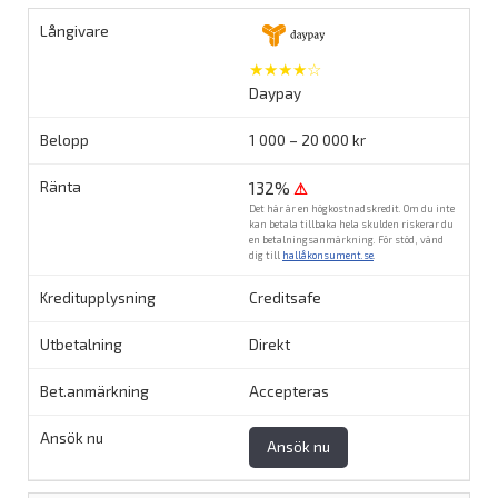
★★★★☆
Daypay
1 000 – 20 000 kr
132%
⚠
Det här är en högkostnadskredit. Om du inte
kan betala tillbaka hela skulden riskerar du
en betalningsanmärkning. För stöd, vänd
dig till
hallåkonsument.se
.
Creditsafe
Direkt
Accepteras
Ansök nu