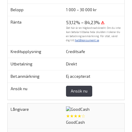
1 000 – 30 000 kr
53,12% – 84,23%
⚠
Det här är en högkostnadskredit. Om du inte
kan betala tillbaka hela skulden riskerar du
en betalningsanmärkning. För stöd, vänd
dig till
hallåkonsument.se
.
Creditsafe
Direkt
Ej accepterat
Ansök nu
★★★★☆
GoodCash