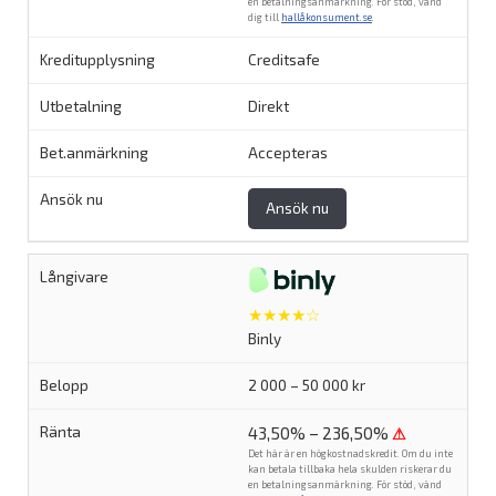
en betalningsanmärkning. För stöd, vänd
dig till
hallåkonsument.se
.
Creditsafe
Direkt
Accepteras
Ansök nu
★★★★☆
Binly
2 000 – 50 000 kr
43,50% – 236,50%
⚠
Det här är en högkostnadskredit. Om du inte
kan betala tillbaka hela skulden riskerar du
en betalningsanmärkning. För stöd, vänd