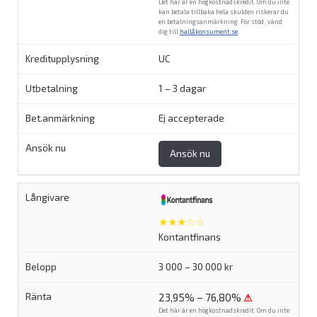
Det här är en högkostnadskredit. Om du inte
kan betala tillbaka hela skulden riskerar du
en betalningsanmärkning. För stöd, vänd
dig till
hallåkonsument.se
.
UC
1 – 3 dagar
Ej accepterade
Ansök nu
★★★☆☆
Kontantfinans
3 000 – 30 000 kr
23,95% – 76,80%
⚠
Det här är en högkostnadskredit. Om du inte