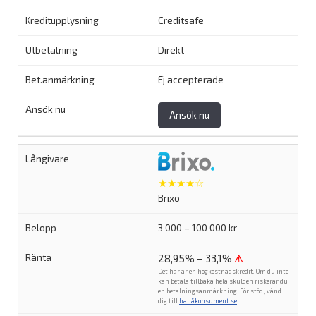
Creditsafe
Direkt
Ej accepterade
Ansök nu
★★★★☆
Brixo
3 000 – 100 000 kr
28,95% – 33,1%
⚠
Det här är en högkostnadskredit. Om du inte
kan betala tillbaka hela skulden riskerar du
en betalningsanmärkning. För stöd, vänd
dig till
hallåkonsument.se
.