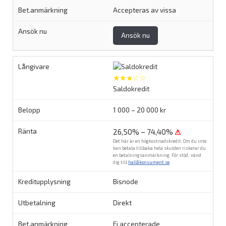
Accepteras av vissa
Ansök nu
★★★☆☆
Saldokredit
1 000 – 20 000 kr
26,50% – 74,40%
⚠
Det här är en högkostnadskredit. Om du inte
kan betala tillbaka hela skulden riskerar du
en betalningsanmärkning. För stöd, vänd
dig till
hallåkonsument.se
.
Bisnode
Direkt
Ej accepterade