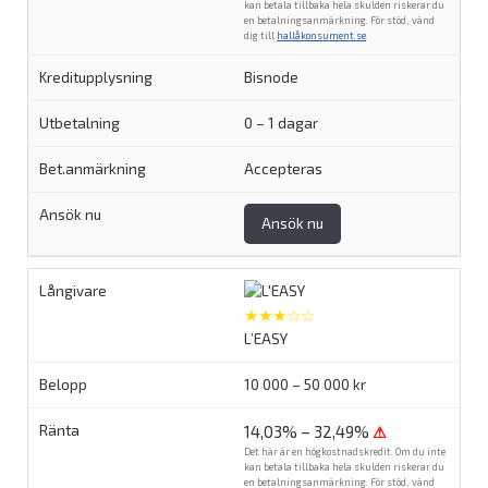
kan betala tillbaka hela skulden riskerar du
en betalningsanmärkning. För stöd, vänd
dig till
hallåkonsument.se
.
Bisnode
0 – 1 dagar
Accepteras
Ansök nu
★★★☆☆
L’EASY
10 000 – 50 000 kr
14,03% – 32,49%
⚠
Det här är en högkostnadskredit. Om du inte
kan betala tillbaka hela skulden riskerar du
en betalningsanmärkning. För stöd, vänd