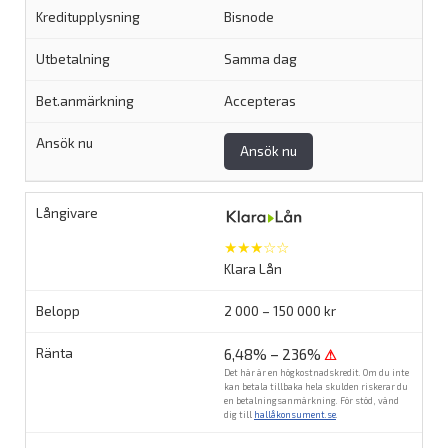
Bisnode
Samma dag
Accepteras
Ansök nu
★★★☆☆
Klara Lån
2 000 – 150 000 kr
6,48% – 236%
⚠
Det här är en högkostnadskredit. Om du inte
kan betala tillbaka hela skulden riskerar du
en betalningsanmärkning. För stöd, vänd
dig till
hallåkonsument.se
.