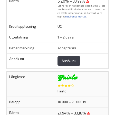
5,20% – 33,99%
⚠
Det här är en högkostnadskredit. Om du inte
kan betala tillbaka hela skulden riskerar du
en betalningsanmärkning. För stöd, vänd
dig till
hallåkonsument.se
.
UC
1 – 2 dagar
Accepteras
Ansök nu
★★★★☆
Fairlo
10 000 – 70 000 kr
21,94% – 33,18%
⚠