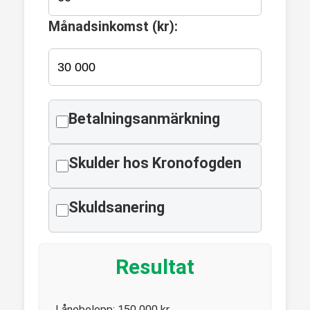
Månadsinkomst (kr):
Betalningsanmärkning
Skulder hos Kronofogden
Skuldsanering
Resultat
Lånebelopp:
150 000
kr