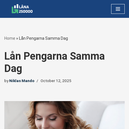
Skip
to
content
Home
»
Lån Pengarna Samma Dag
Lån Pengarna Samma
Dag
by
Niklas Mando
October 12, 2025