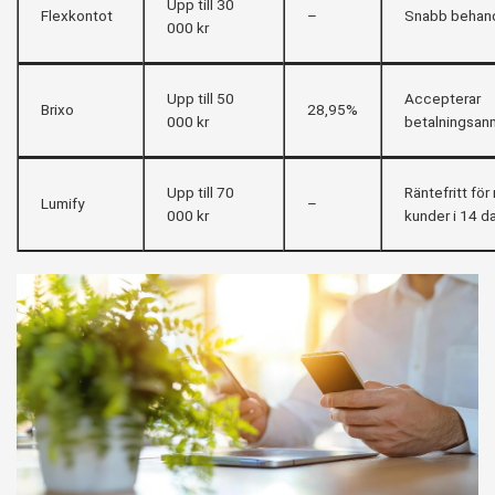
Upp till 30
Flexkontot
–
Snabb behand
000 kr
Upp till 50
Accepterar
Brixo
28,95%
000 kr
betalningsan
Upp till 70
Räntefritt för
Lumify
–
000 kr
kunder i 14 d