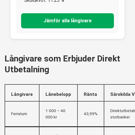
Skuldkvot:
11.25
%
Jämför alla långivare
Långivare som Erbjuder Direkt
Utbetalning
Långivare
Lånebelopp
Ränta
Särskilda Vi
1 000 – 40
Direktutbetaln
Ferratum
43,99%
000 kr
storbanker