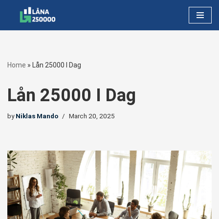
Skip
to
content
Home
»
Lån 25000 I Dag
Lån 25000 I Dag
by
Niklas Mando
March 20, 2025