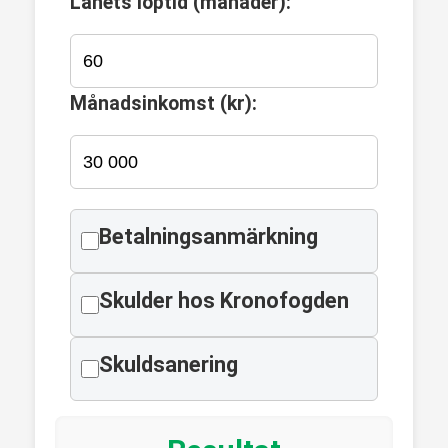
Lånets löptid (månader):
Månadsinkomst (kr):
Betalningsanmärkning
Skulder hos Kronofogden
Skuldsanering