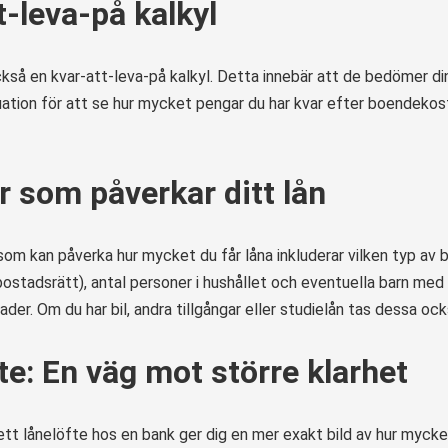
t-leva-på kalkyl
kså en kvar-att-leva-på kalkyl. Detta innebär att de bedömer di
ation för att se hur mycket pengar du har kvar efter boendeko
r som påverkar ditt lån
som kan påverka hur mycket du får låna inkluderar vilken typ av
er bostadsrätt), antal personer i hushållet och eventuella barn med
der. Om du har bil, andra tillgångar eller studielån tas dessa ock
te: En väg mot större klarhet
tt lånelöfte hos en bank ger dig en mer exakt bild av hur mycket