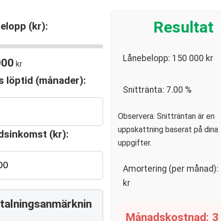
Resultat
elopp (kr):
Lånebelopp:
150 000
kr
000
kr
s löptid (månader):
Snittränta:
7.00
%
Observera: Snitträntan är en
uppskattning baserat på dina
sinkomst (kr):
uppgifter.
Amortering (per månad):
kr
talningsanmärknin
Månadskostnad:
3