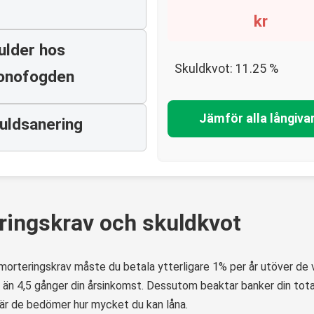
kr
ulder hos
Skuldkvot:
11.25
%
onofogden
Jämför alla långiva
uldsanering
ingskrav och skuldkvot
amorteringskrav måste du betala ytterligare 1% per år utöver de 
 än 4,5 gånger din årsinkomst. Dessutom beaktar banker din tota
när de bedömer hur mycket du kan låna.