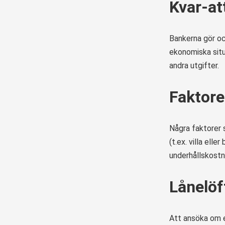
Kvar-at
Bankerna gör oc
ekonomiska situ
andra utgifter.
Faktore
Några faktorer 
(t.ex. villa ell
underhållskostna
Lånelöf
Att ansöka om e