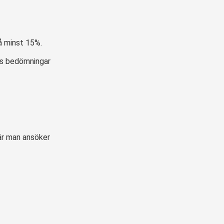
å minst 15%.
as bedömningar
när man ansöker