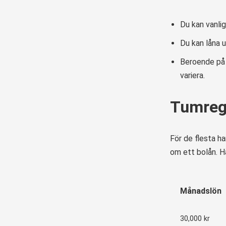
Du kan vanlig
Du kan låna u
Beroende på 
variera.
Tumrege
För de flesta h
om ett bolån. H
Månadslön
30,000 kr