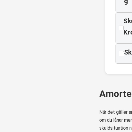
g
Sk
Kr
Sk
Amorter
När det gäller 
om du lånar mer
skuldsituation 