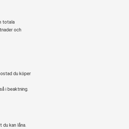
n totala
stnader och
 bostad du köper
så i beaktning.
 du kan låna.