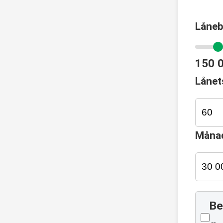
Låneb
150 
Lånet
Månad
Be