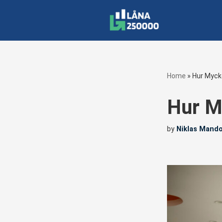
Skip
to
content
Home
»
Hur Myck
Hur M
by
Niklas Mand